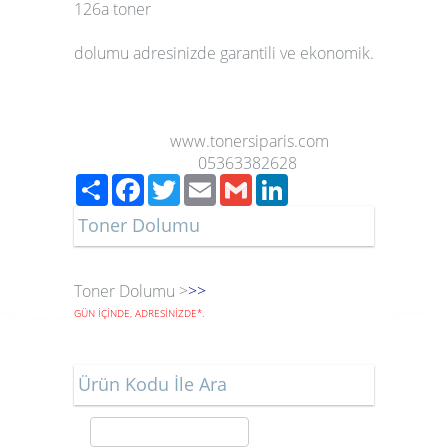
126a toner
dolumu
adresinizde garantili ve ekonomik.
www.tonersiparis.com
05363382628
Paylaş
Facebook
Twitter
Email
Gmail
LinkedIn
Toner Dolumu
Toner Dolumu >
>>
GÜN İÇİNDE, ADRESİNİZDE
*
.
Ürün Kodu İle Ara