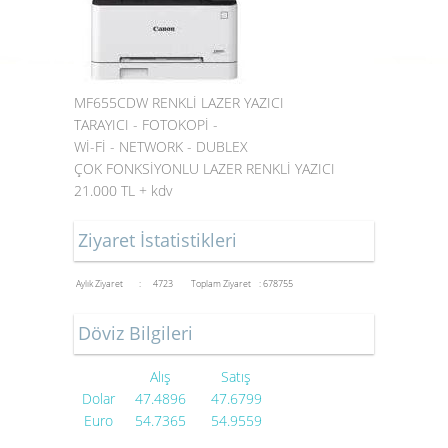
MF655CDW RENKLİ LAZER YAZICI
TARAYICI - FOTOKOPİ -
Wİ-Fİ - NETWORK - DUBLEX
ÇOK FONKSİYONLU LAZER RENKLİ YAZICI
21.000 TL + kdv
Ziyaret İstatistikleri
Aylık Ziyaret : 4723
Toplam Ziyaret : 678755
Döviz Bilgileri
Alış
Satış
Dolar
47.4896
47.6799
Euro
54.7365
54.9559