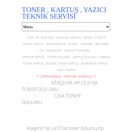
TONER , KARTUŞ , YAZICI
TEKNİK SERVİSİ
UTAX HP KYOCERA SAMSUNG MİTACO XEROX OLİVETTİ
CANON RİCOH 05363382628 EPSON LEXMARK BROTHER
OKİ PANASONİC HEWLETT PACKARD
PRİNTER SERVİSİ - TONER DOLUMU - KARTUŞ DOLUMU - ORJİNAL
TONER KARTUŞ - MUADİL TONER KARTUŞ - MÜREKKEP KARTUŞ -
YAZICI TAMİRİ
* LÜTFEN GÜNCEL FİYATLARI SORUNUZ !!!
ATAŞEHİR HP CE310A
TONER DOLUMU,
126A TONER
DOLUMU
Ataşehir hp ce310a toner dolumu,Hp