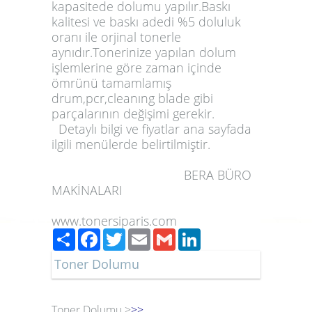
kapasitede dolumu yapılır.Baskı
kalitesi ve baskı adedi %5 doluluk
oranı ile orjinal tonerle
aynıdır.Tonerinize yapılan dolum
işlemlerine göre zaman içinde
ömrünü tamamlamış
drum,pcr,cleanıng blade gibi
parçalarının değişimi gerekir.
Detaylı bilgi ve fiyatlar ana sayfada
ilgili menülerde belirtilmiştir.
BERA BÜRO
MAKİNALARI
www.tonersiparis.com
Paylaş
Facebook
Twitter
Email
Gmail
LinkedIn
Toner Dolumu
Toner Dolumu >
>>