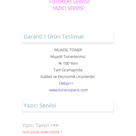
FOTOKOPİ SERVİSİ
YAZICI SERVİSİ
Garanti / Ürün Teslimat
MUADİL TONER
Muadil Tonerlerimiz
% 100 Yeni
Tam Gramajında
Kaliteli ve Ekonomik Ürünlerdir.
Detay>>
www
.
toner
siparis
.
com
Yazıcı Servisi
Yazıcı Tamiri >
>>
GÜN İÇİNDE, ADRESİNİZDE
*
.