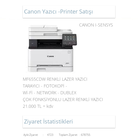
Canon Yazıcı -Printer Satışı
CANON I-SENSYS
MF655CDW RENKLİ LAZER YAZICI
TARAYICI - FOTOKOPİ -
Wİ-Fİ - NETWORK - DUBLEX
ÇOK FONKSİYONLU LAZER RENKLİ YAZICI
21.000 TL + kdv
Ziyaret İstatistikleri
Aylık Ziyaret : 4723
Toplam Ziyaret : 678755