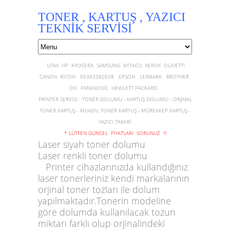
TONER , KARTUŞ , YAZICI
TEKNİK SERVİSİ
UTAX HP KYOCERA SAMSUNG MİTACO XEROX OLİVETTİ
CANON RİCOH 05363382628 EPSON LEXMARK BROTHER
OKİ PANASONİC HEWLETT PACKARD
PRİNTER SERVİSİ - TONER DOLUMU - KARTUŞ DOLUMU - ORJİNAL
TONER KARTUŞ - MUADİL TONER KARTUŞ - MÜREKKEP KARTUŞ -
YAZICI TAMİRİ
* LÜTFEN GÜNCEL FİYATLARI SORUNUZ !!!
Laser siyah toner dolumu
Laser renkli toner dolumu
Printer cihazlarınızda kullandığınız
laser tonerleriniz kendi markalarının
orjinal toner tozları ile dolum
yapılmaktadır.Tonerin modeline
göre dolumda kullanılacak tozun
miktarı farklı olup orjinalindeki