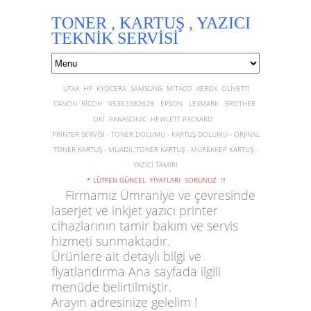
TONER , KARTUŞ , YAZICI
TEKNİK SERVİSİ
UTAX HP KYOCERA SAMSUNG MİTACO XEROX OLİVETTİ
CANON RİCOH 05363382628 EPSON LEXMARK BROTHER
OKİ PANASONİC HEWLETT PACKARD
PRİNTER SERVİSİ - TONER DOLUMU - KARTUŞ DOLUMU - ORJİNAL
TONER KARTUŞ - MUADİL TONER KARTUŞ - MÜREKKEP KARTUŞ -
YAZICI TAMİRİ
* LÜTFEN GÜNCEL FİYATLARI SORUNUZ !!!
Firmamız Ümraniye ve çevresinde
laserjet ve inkjet yazıcı printer
cihazlarının tamir bakım ve servis
hizmeti sunmaktadır.
Ürünlere ait detaylı bilgi ve
fiyatlandırma Ana sayfada ilgili
menüde belirtilmiştir.
Arayın adresinize gelelim !