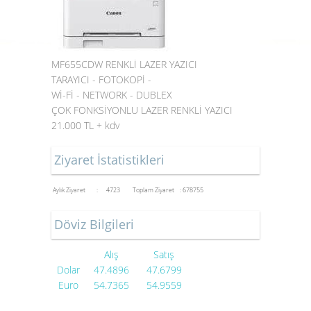
MF655CDW RENKLİ LAZER YAZICI
TARAYICI - FOTOKOPİ -
Wİ-Fİ - NETWORK - DUBLEX
ÇOK FONKSİYONLU LAZER RENKLİ YAZICI
21.000 TL + kdv
Ziyaret İstatistikleri
Aylık Ziyaret : 4723
Toplam Ziyaret : 678755
Döviz Bilgileri
Alış
Satış
Dolar
47.4896
47.6799
Euro
54.7365
54.9559