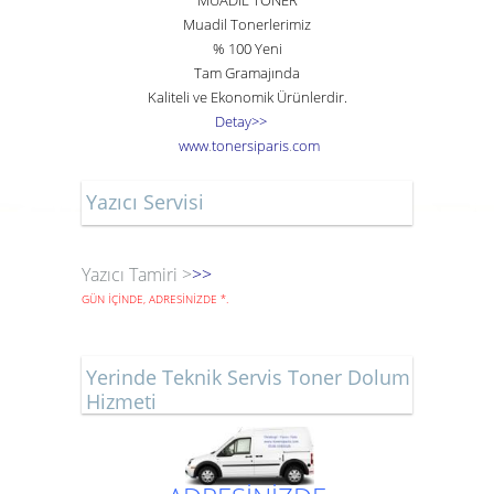
MUADİL TONER
Muadil Tonerlerimiz
% 100 Yeni
Tam Gramajında
Kaliteli ve Ekonomik Ürünlerdir.
Detay>>
www
.
toner
siparis
.
com
Yazıcı Servisi
Yazıcı Tamiri >
>>
GÜN İÇİNDE, ADRESİNİZDE
*
.
Yerinde Teknik Servis Toner Dolum
Hizmeti