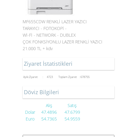
MF655CDW RENKLİ LAZER YAZICI
TARAYICI - FOTOKOPİ -
Wİ-Fİ - NETWORK - DUBLEX
ÇOK FONKSİYONLU LAZER RENKLİ YAZICI
21.000 TL + kdv
Ziyaret İstatistikleri
Aylık Ziyaret : 4723
Toplam Ziyaret : 678755
Döviz Bilgileri
Alış
Satış
Dolar
47.4896
47.6799
Euro
54.7365
54.9559