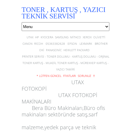
TONER , KARTUŞ , YAZICI
TEKNİK SERVİSİ
UTAX HP KYOCERA SAMSUNG MİTACO XEROX OLİVETTİ
CANON RİCOH 05363382628 EPSON LEXMARK BROTHER
OKİ PANASONİC HEWLETT PACKARD
PRİNTER SERVİSİ - TONER DOLUMU - KARTUŞ DOLUMU - ORJİNAL
TONER KARTUŞ - MUADİL TONER KARTUŞ - MÜREKKEP KARTUŞ -
YAZICI TAMİRİ
* LÜTFEN GÜNCEL FİYATLARI SORUNUZ !!!
UTAX
FOTOKOPİ
UTAX FOTOKOPİ
MAKİNALARI
Bera Büro Makinaları
,Büro ofis
makinaları sektöründe satış,sarf
malzeme,yedek parça ve teknik