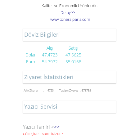
Kaliteli ve Ekonomik Ürünlerdir.
Detay>>
www
.
toner
siparis
.
com
Döviz Bilgileri
Alış
Satış
Dolar
47.4723
47.6625
Euro
54.7972
55.0168
Ziyaret İstatistikleri
Aylık Ziyaret : 4723
Toplam Ziyaret : 678755
Yazıcı Servisi
Yazıcı Tamiri >
>>
GÜN İÇİNDE, ADRESİNİZDE
*
.