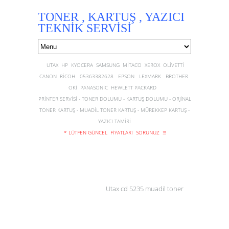
TONER , KARTUŞ , YAZICI
TEKNİK SERVİSİ
UTAX HP KYOCERA SAMSUNG MİTACO XEROX OLİVETTİ
CANON RİCOH 05363382628 EPSON LEXMARK BROTHER
OKİ PANASONİC HEWLETT PACKARD
PRİNTER SERVİSİ - TONER DOLUMU - KARTUŞ DOLUMU - ORJİNAL
TONER KARTUŞ - MUADİL TONER KARTUŞ - MÜREKKEP KARTUŞ -
YAZICI TAMİRİ
* LÜTFEN GÜNCEL FİYATLARI SORUNUZ !!!
Utax cd 5235 muadil toner