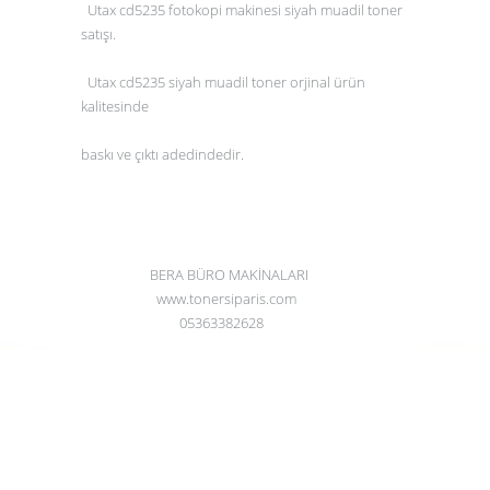
Utax cd5235 fotokopi makinesi siyah muadil toner
satışı.
Utax cd5235 siyah muadil toner orjinal ürün
kalitesinde
baskı ve çıktı adedindedir.
BERA BÜRO MAKİNALARI
www.tonersiparis.com
05363382628