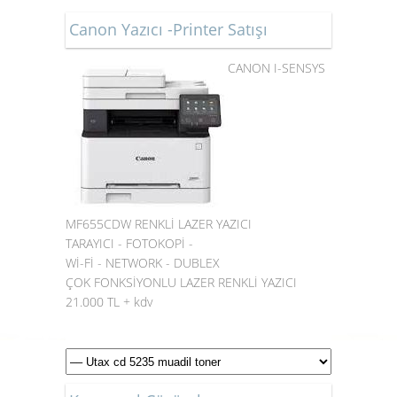
Canon Yazıcı -Printer Satışı
CANON I-SENSYS
MF655CDW RENKLİ LAZER YAZICI
TARAYICI - FOTOKOPİ -
Wİ-Fİ - NETWORK - DUBLEX
ÇOK FONKSİYONLU LAZER RENKLİ YAZICI
21.000 TL + kdv