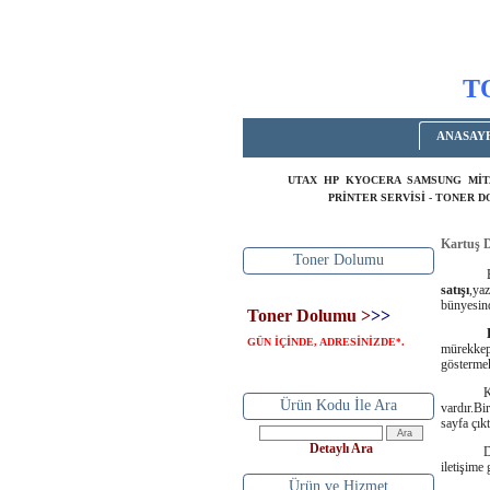
T
ANASAY
UTAX HP KYOCERA SAMSUNG MİT
PRİNTER SERVİSİ - TONER 
Kartuş 
Toner Dolumu
Bera Bü
satışı
,yaz
bünyesind
Toner Dolumu >
>>
GÜN İÇİNDE, ADRESİNİZDE
.
*
mürekkepl
göstermek
Kartuş
Ürün Kodu İle Ara
vardır.Bi
sayfa çık
Detaylı Ara
Detaylı b
iletişime 
Ürün ve Hizmet