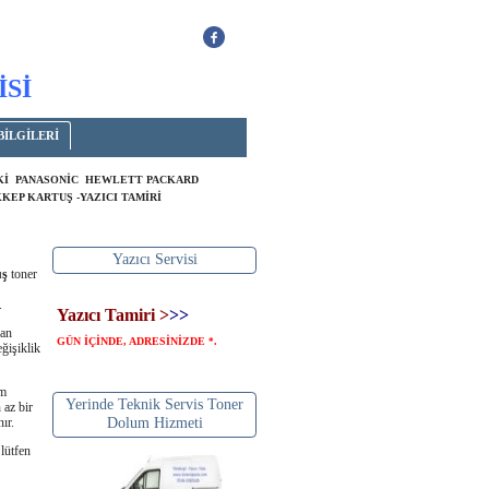
İSİ
BİLGİLERİ
OKİ PANASONİC HEWLETT PACKARD
KEP KARTUŞ -YAZICI TAMİRİ
Yazıcı Servisi
uş
toner
.
Yazıcı Tamiri >
>>
lan
GÜN İÇİNDE, ADRESİNİZDE
.
*
ğişiklik
um
Yerinde Teknik Servis Toner
 az bir
ır.
Dolum Hizmeti
lütfen