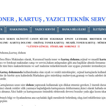
ONER , KARTUŞ , YAZICI TEKNİK SERV
FA
HAKKIMIZDA
YAZICI SERVİSİ
BANKA BİLGİLERİ
İLETİŞİM 
ACO XEROX OLİVETTİ CANON RİCOH 05363382628 EPSON LEXMARK BROTHER 
DOLUMU - KARTUŞ DOLUMU - ORJİNAL TONER KARTUŞ - MUADİL TONER KARTUŞ - MÜREK
* LÜTFEN GÜNCEL FİYATLARI SORUNUZ !!!
Dolumu,kartuş dolum
ro Makinaları olarak, Kurumsal bazda toner ve
kartuş dolumu
,orjinal ve muadil
kart
ıcı ve fotokopi makinaları satışı ve servisi,bakım anlaşmaları gibi ana başlıklar altında firmamız
e tüm büro makinelerinizin ve sarf malzeme tedariklerinizde size uygun çözümler üretmekteyiz
Kartuş dolumunda
kullanılmakta olan siyah ve renkli mürekkepler, orjinal kartuşlarda kullanı
er ile birebir aynı kalitededir.Markalara göre mürekkep muhteviyatı,gramajı ve baskı adetleri de
tedir.
larınızı uzun süre
dolum
yaptırarak kullanmak için dikkat etmeniz gereken 2 önemli dur
rinci olarak renkler silik yazmaya başladığında kartuşunuzu doldurmanız,ikinci olarak haftada en
tı almanız.Aksi halde ya kartuşunuzun önündeki elektronik devresi bozulur yada ağız kısmı tıkan
ilgi ve fiyatlandırma ana sayfadaki ilgili menülerde belirtilmiş olup,özel teklifleriniz için 
geçiniz.