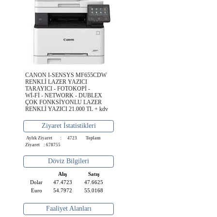
CANON I-SENSYS MF655CDW
RENKLİ LAZER YAZICI
TARAYICI - FOTOKOPİ -
Wİ-Fİ - NETWORK - DUBLEX
ÇOK FONKSİYONLU LAZER
RENKLİ YAZICI 21.000 TL + kdv
Ziyaret İstatistikleri
Aylık Ziyaret : 4723
Toplam
Ziyaret : 678755
Döviz Bilgileri
Alış
Satış
Dolar
47.4723
47.6625
Euro
54.7972
55.0168
Faaliyet Alanları