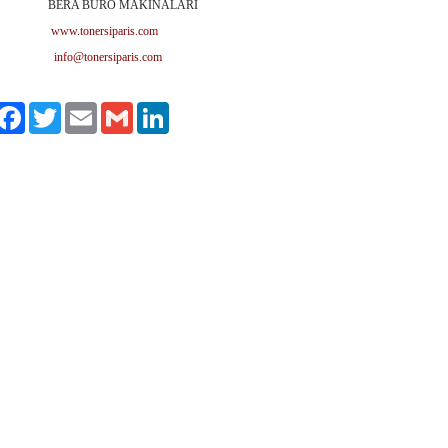
A BÜRO MAKİNALARI
www.tonersiparis.com
info@tonersiparis.com
ylaş
Facebook
Twitter
Email
Gmail
LinkedIn