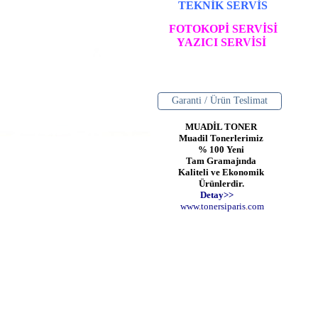
TEKNİK SERVİS
FOTOKOPİ SERVİSİ
YAZICI SERVİSİ
Garanti / Ürün Teslimat
MUADİL TONER
Muadil Tonerlerimiz
% 100 Yeni
Tam Gramajında
Kaliteli ve Ekonomik
Ürünlerdir.
Detay>>
www
.
toner
siparis
.
com