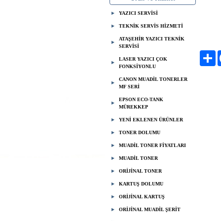
BER
YAZICI SERVİSİ
TEKNİK SERVİS HİZMETİ
ATAŞEHİR YAZICI TEKNİK
SERVİSİ
Pa
LASER YAZICI ÇOK
FONKSİYONLU
CANON MUADİL TONERLER
MF SERİ
EPSON ECO-TANK
MÜREKKEP
YENİ EKLENEN ÜRÜNLER
TONER DOLUMU
MUADİL TONER FİYATLARI
MUADİL TONER
ORİJİNAL TONER
KARTUŞ DOLUMU
ORİJİNAL KARTUŞ
ORİJİNAL MUADİL ŞERİT