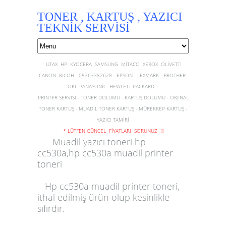
TONER , KARTUŞ , YAZICI
TEKNİK SERVİSİ
UTAX HP KYOCERA SAMSUNG MİTACO XEROX OLİVETTİ
CANON RİCOH 05363382628 EPSON LEXMARK BROTHER
OKİ PANASONİC HEWLETT PACKARD
PRİNTER SERVİSİ - TONER DOLUMU - KARTUŞ DOLUMU - ORJİNAL
TONER KARTUŞ - MUADİL TONER KARTUŞ - MÜREKKEP KARTUŞ -
YAZICI TAMİRİ
* LÜTFEN GÜNCEL FİYATLARI SORUNUZ !!!
Muadil yazıcı toneri hp
cc530a,hp cc530a muadil printer
toneri
Hp cc530a muadil printer toneri
,
ithal edilmiş ürün olup kesinlikle
sıfırdır.