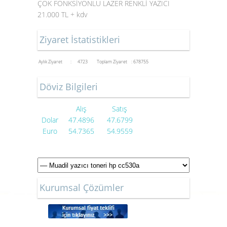
ÇOK FONKSİYONLU LAZER RENKLİ YAZICI
21.000 TL + kdv
Ziyaret İstatistikleri
Aylık Ziyaret : 4723
Toplam Ziyaret : 678755
Döviz Bilgileri
Alış
Satış
Dolar
47.4896
47.6799
Euro
54.7365
54.9559
Kurumsal Çözümler