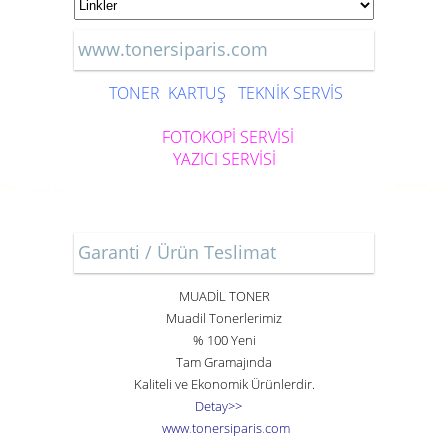
www.tonersiparis.com
TONER
KARTUŞ
TEKNİK SERVİS
FOTOKOPİ SERVİSİ
YAZICI SERVİSİ
Garanti / Ürün Teslimat
MUADİL TONER
Muadil Tonerlerimiz
% 100 Yeni
Tam Gramajında
Kaliteli ve Ekonomik Ürünlerdir.
Detay>>
www
.
toner
siparis
.
com