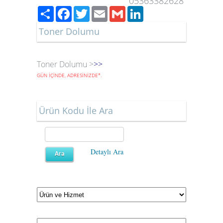
05363382628
Paylaş
Facebook
Twitter
Email
Gmail
LinkedIn
Toner Dolumu
Toner Dolumu >
>>
GÜN İÇİNDE, ADRESİNİZDE
*
.
Ürün Kodu İle Ara
Detaylı Ara