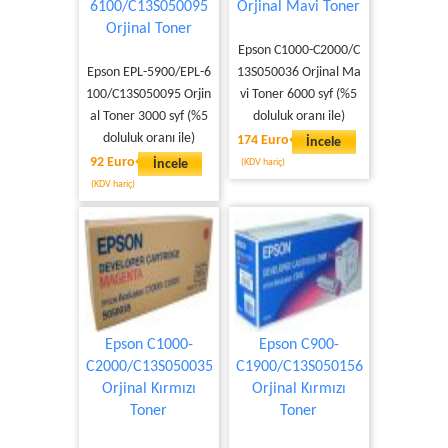
6100/C13S050095
Orjinal Mavi Toner
Orjinal Toner
Epson C1000-C2000/C
Epson EPL-5900/EPL-6
13S050036 Orjinal Ma
100/C13S050095 Orjin
vi Toner 6000 syf (%5
al Toner 3000 syf (%5
doluluk oranı ile)
doluluk oranı ile)
174 Euro
İncele
92 Euro
İncele
(KDV hariç)
(KDV hariç)
Epson C1000-
Epson C900-
C2000/C13S050035
C1900/C13S050156
Orjinal Kırmızı
Orjinal Kırmızı
Toner
Toner