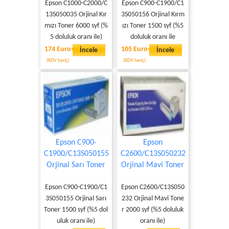
Epson C1000-C2000/C
Epson C900-C1900/C1
13S050035 Orjinal Kır
3S050156 Orjinal Kırm
mızı Toner 6000 syf (%
ızı Toner 1500 syf (%5
5 doluluk oranı ile)
doluluk oranı ile
174 Euro
105 Euro
İncele
İncele
(KDV hariç)
(KDV hariç)
Epson C900-
Epson
C1900/C13S050155
C2600/C13S050232
Orjinal Sarı Toner
Orjinal Mavi Toner
Epson C900-C1900/C1
Epson C2600/C13S050
3S050155 Orjinal Sarı
232 Orjinal Mavi Tone
Toner 1500 syf (%5 dol
r 2000 syf (%5 doluluk
uluk oranı ile)
oranı ile)