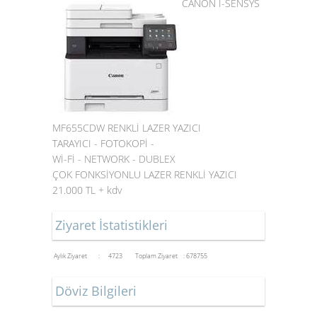
CANON I-SENSYS
MF655CDW RENKLİ LAZER YAZICI
TARAYICI - FOTOKOPİ -
Wİ-Fİ - NETWORK - DUBLEX
ÇOK FONKSİYONLU LAZER RENKLİ YAZICI
21.000 TL + kdv
Ziyaret İstatistikleri
Aylık Ziyaret : 4723
Toplam Ziyaret : 678755
Döviz Bilgileri