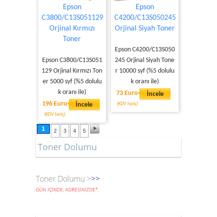
Epson
Epson
C3800/C13S051129
C4200/C13S050245
Orjinal Kırmızı
Orjinal Siyah Toner
Toner
Epson C4200/C13S050
Epson C3800/C13S051
245 Orjinal Siyah Tone
129 Orjinal Kırmızı Ton
r 10000 syf (%5 dolulu
er 5000 syf (%5 dolulu
k oranı ile)
k oranı ile)
73 Euro
İncele
196 Euro
İncele
(KDV hariç)
(KDV hariç)
1
2
3
4
5
Toner Dolumu
Toner Dolumu >
>>
GÜN İÇİNDE, ADRESİNİZDE
*
.