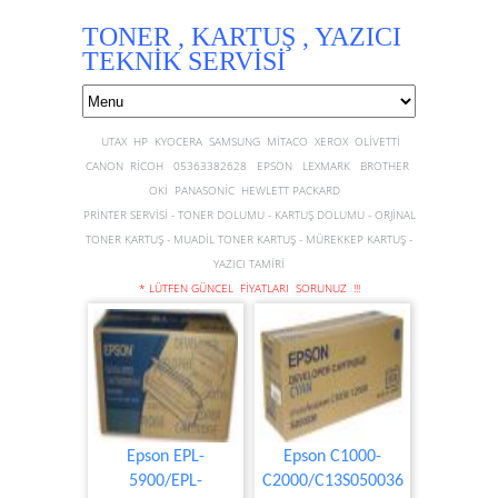
TONER , KARTUŞ , YAZICI
TEKNİK SERVİSİ
UTAX HP KYOCERA SAMSUNG MİTACO XEROX OLİVETTİ
CANON RİCOH 05363382628 EPSON LEXMARK BROTHER
OKİ PANASONİC HEWLETT PACKARD
PRİNTER SERVİSİ - TONER DOLUMU - KARTUŞ DOLUMU - ORJİNAL
TONER KARTUŞ - MUADİL TONER KARTUŞ - MÜREKKEP KARTUŞ -
YAZICI TAMİRİ
* LÜTFEN GÜNCEL FİYATLARI SORUNUZ !!!
Epson EPL-
Epson C1000-
5900/EPL-
C2000/C13S050036