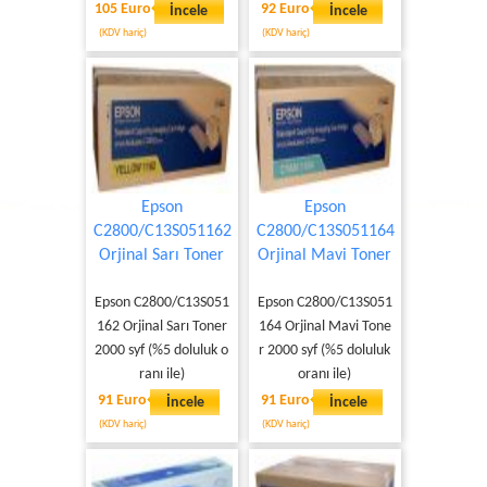
105 Euro
92 Euro
İncele
İncele
(KDV hariç)
(KDV hariç)
Epson
Epson
C2800/C13S051162
C2800/C13S051164
Orjinal Sarı Toner
Orjinal Mavi Toner
Epson C2800/C13S051
Epson C2800/C13S051
162 Orjinal Sarı Toner
164 Orjinal Mavi Tone
2000 syf (%5 doluluk o
r 2000 syf (%5 doluluk
ranı ile)
oranı ile)
91 Euro
91 Euro
İncele
İncele
(KDV hariç)
(KDV hariç)