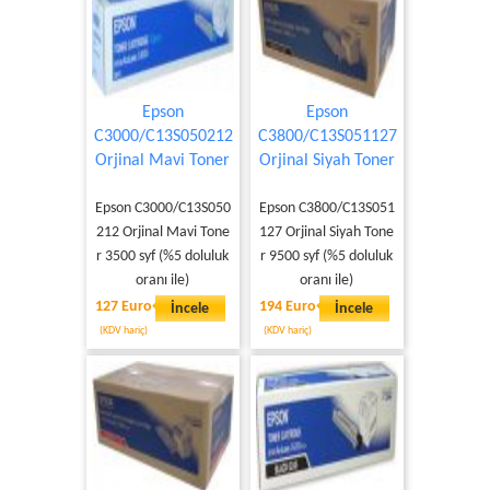
Epson
Epson
C3000/C13S050212
C3800/C13S051127
Orjinal Mavi Toner
Orjinal Siyah Toner
Epson C3000/C13S050
Epson C3800/C13S051
212 Orjinal Mavi Tone
127 Orjinal Siyah Tone
r 3500 syf (%5 doluluk
r 9500 syf (%5 doluluk
oranı ile)
oranı ile)
127 Euro
194 Euro
İncele
İncele
(KDV hariç)
(KDV hariç)