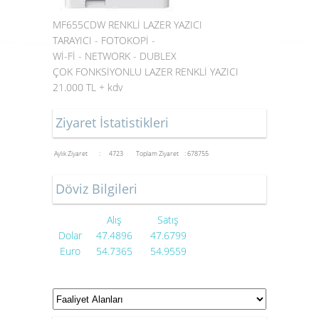
MF655CDW RENKLİ LAZER YAZICI
TARAYICI - FOTOKOPİ -
Wİ-Fİ - NETWORK - DUBLEX
ÇOK FONKSİYONLU LAZER RENKLİ YAZICI
21.000 TL + kdv
Ziyaret İstatistikleri
Aylık Ziyaret : 4723
Toplam Ziyaret : 678755
Döviz Bilgileri
Alış
Satış
Dolar
47.4896
47.6799
Euro
54.7365
54.9559