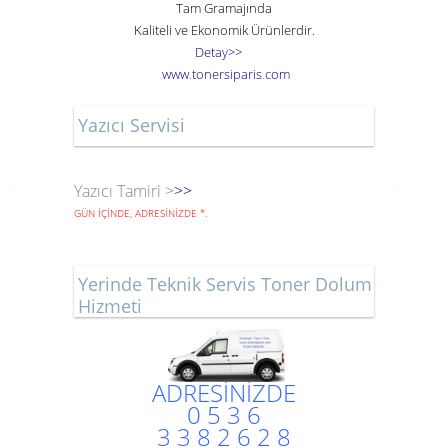
Tam Gramajında
Kaliteli ve Ekonomik Ürünlerdir.
Detay>>
www
.
toner
siparis
.
com
Yazıcı Servisi
Yazıcı Tamiri >
>>
GÜN İÇİNDE, ADRESİNİZDE
*
.
Yerinde Teknik Servis Toner Dolum
Hizmeti
ADRESİNİZDE
0 5 3 6
3 3 8 2 6 2 8