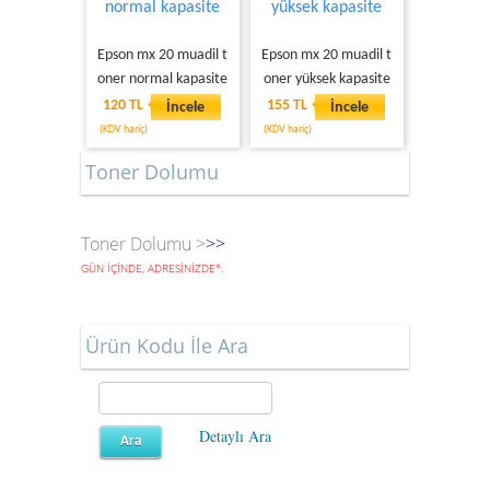
normal kapasite
yüksek kapasite
Epson mx 20 muadil t
Epson mx 20 muadil t
oner normal kapasite
oner yüksek kapasite
120 TL
155 TL
İncele
İncele
(KDV hariç)
(KDV hariç)
Toner Dolumu
Toner Dolumu >
>>
GÜN İÇİNDE, ADRESİNİZDE
*
.
Ürün Kodu İle Ara
Detaylı Ara