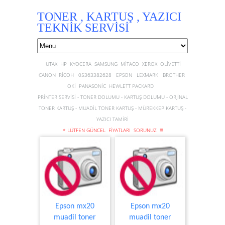
TONER , KARTUŞ , YAZICI
TEKNİK SERVİSİ
UTAX HP KYOCERA SAMSUNG MİTACO XEROX OLİVETTİ
CANON RİCOH 05363382628 EPSON LEXMARK BROTHER
OKİ PANASONİC HEWLETT PACKARD
PRİNTER SERVİSİ - TONER DOLUMU - KARTUŞ DOLUMU - ORJİNAL
TONER KARTUŞ - MUADİL TONER KARTUŞ - MÜREKKEP KARTUŞ -
YAZICI TAMİRİ
* LÜTFEN GÜNCEL FİYATLARI SORUNUZ !!!
Epson mx20
Epson mx20
muadil toner
muadil toner