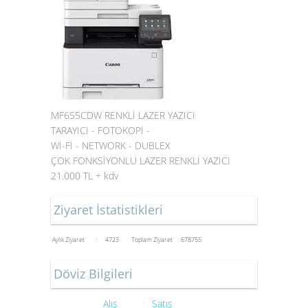
MF655CDW RENKLİ LAZER YAZICI
TARAYICI - FOTOKOPİ -
Wİ-Fİ - NETWORK - DUBLEX
ÇOK FONKSİYONLU LAZER RENKLİ YAZICI
21.000 TL + kdv
Ziyaret İstatistikleri
Aylık Ziyaret : 4723
Toplam Ziyaret : 678755
Döviz Bilgileri
Alış
Satış