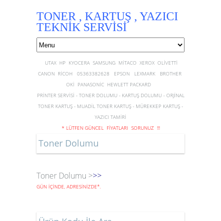
TONER , KARTUŞ , YAZICI
TEKNİK SERVİSİ
UTAX HP KYOCERA SAMSUNG MİTACO XEROX OLİVETTİ
CANON RİCOH 05363382628 EPSON LEXMARK BROTHER
OKİ PANASONİC HEWLETT PACKARD
PRİNTER SERVİSİ - TONER DOLUMU - KARTUŞ DOLUMU - ORJİNAL
TONER KARTUŞ - MUADİL TONER KARTUŞ - MÜREKKEP KARTUŞ -
YAZICI TAMİRİ
* LÜTFEN GÜNCEL FİYATLARI SORUNUZ !!!
Toner Dolumu
Toner Dolumu >
>>
GÜN İÇİNDE, ADRESİNİZDE
*
.