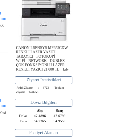
0
lumu
500
CANON I-SENSYS MF655CDW
RENKLİ LAZER YAZICI
TARAYICI - FOTOKOPİ -
Wİ-Fİ - NETWORK - DUBLEX
ÇOK FONKSİYONLU LAZER
RENKLİ YAZICI 21.000 TL + kdv
Ziyaret İstatistikleri
Aylık Ziyaret : 4723
Toplam
Ziyaret : 678755
0
Döviz Bilgileri
lumu
Alış
Satış
00 sf
Dolar
47.4896
47.6799
Euro
54.7365
54.9559
Faaliyet Alanları