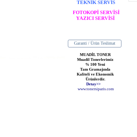
TEKNİK SERVİS
FOTOKOPİ SERVİSİ
YAZICI SERVİSİ
Garanti / Ürün Teslimat
MUADİL TONER
Muadil Tonerlerimiz
% 100 Yeni
Tam Gramajında
Kaliteli ve Ekonomik
Ürünlerdir.
Detay>>
www
.
toner
siparis
.
com