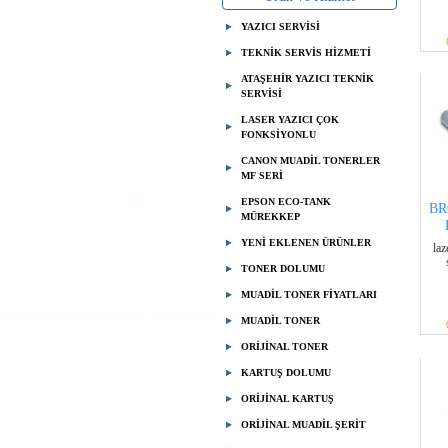
YAZICI SERVİSİ
TEKNİK SERVİS HİZMETİ
ATAŞEHİR YAZICI TEKNİK
SERVİSİ
LASER YAZICI ÇOK
FONKSİYONLU
CANON MUADİL TONERLER
MF SERİ
EPSON ECO-TANK
BR
MÜREKKEP
YENİ EKLENEN ÜRÜNLER
laz
TONER DOLUMU
MUADİL TONER FİYATLARI
MUADİL TONER
ORİJİNAL TONER
KARTUŞ DOLUMU
ORİJİNAL KARTUŞ
ORİJİNAL MUADİL ŞERİT