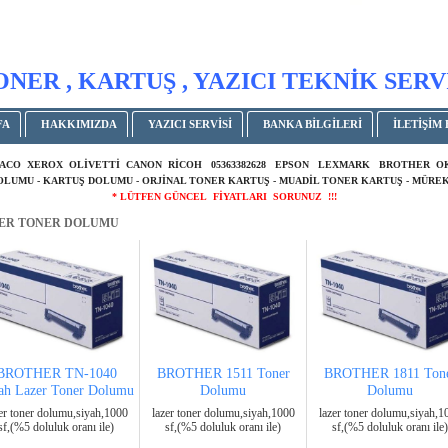
ONER , KARTUŞ , YAZICI TEKNİK SERV
FA
HAKKIMIZDA
YAZICI SERVİSİ
BANKA BİLGİLERİ
İLETİŞİM 
ACO XEROX OLİVETTİ CANON RİCOH 05363382628 EPSON LEXMARK BROTHER 
DOLUMU - KARTUŞ DOLUMU - ORJİNAL TONER KARTUŞ - MUADİL TONER KARTUŞ - MÜREK
* LÜTFEN GÜNCEL FİYATLARI SORUNUZ !!!
ER TONER DOLUMU
BROTHER TN-1040
BROTHER 1511 Toner
BROTHER 1811 Ton
ah Lazer Toner Dolumu
Dolumu
Dolumu
er toner dolumu,siyah,1000
lazer toner dolumu,siyah,1000
lazer toner dolumu,siyah,1
sf,(%5 doluluk oranı ile)
sf,(%5 doluluk oranı ile)
sf,(%5 doluluk oranı ile)