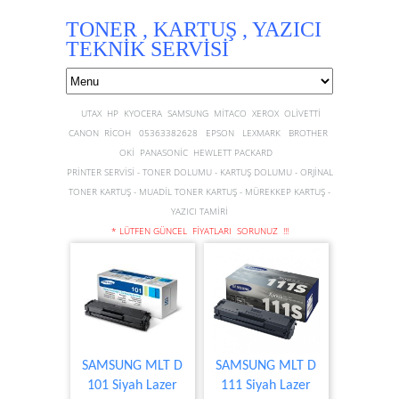
TONER , KARTUŞ , YAZICI
TEKNİK SERVİSİ
UTAX HP KYOCERA SAMSUNG MİTACO XEROX OLİVETTİ
CANON RİCOH 05363382628 EPSON LEXMARK BROTHER
OKİ PANASONİC HEWLETT PACKARD
PRİNTER SERVİSİ - TONER DOLUMU - KARTUŞ DOLUMU - ORJİNAL
TONER KARTUŞ - MUADİL TONER KARTUŞ - MÜREKKEP KARTUŞ -
YAZICI TAMİRİ
* LÜTFEN GÜNCEL FİYATLARI SORUNUZ !!!
SAMSUNG MLT D
SAMSUNG MLT D
101 Siyah Lazer
111 Siyah Lazer