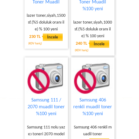
Toner Muadil
Toner Muadil
%100 yeni
lazer toner,siyah,1500
sf.(%5 doluluk oranı il
lazer toner,siyah,1000
e) % 100 yeni
sf.(%5 doluluk oranı il
e) % 100 yeni
230 TL
İncele
240 TL
(KDV hariç)
İncele
(KDV hariç)
Samsung 111 /
Samsung 406
2070 muadil toner
renkli muadil toner
%100 yeni
%100 yeni
Samsung 111 nolu yaz
Samsung 406 renkli m
ıcı toneri 2070 model
uadil toner