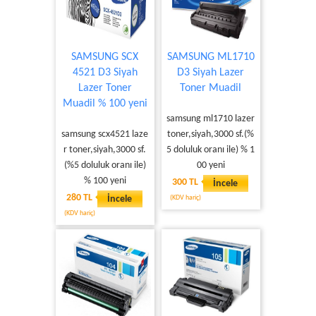
SAMSUNG SCX
SAMSUNG ML1710
4521 D3 Siyah
D3 Siyah Lazer
Lazer Toner
Toner Muadil
Muadil % 100 yeni
samsung ml1710 lazer
samsung scx4521 laze
toner,siyah,3000 sf.(%
r toner,siyah,3000 sf.
5 doluluk oranı ile) % 1
(%5 doluluk oranı ile)
00 yeni
% 100 yeni
300 TL
İncele
280 TL
İncele
(KDV hariç)
(KDV hariç)