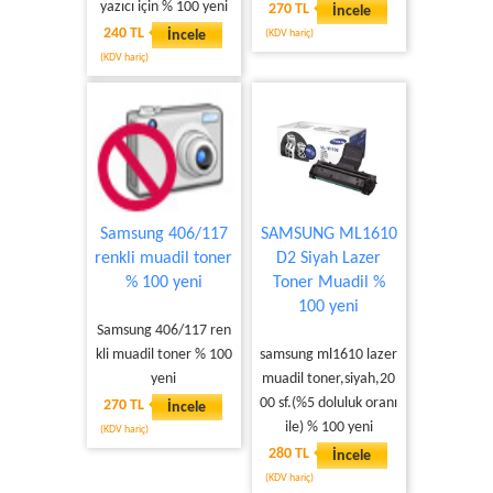
yazıcı için % 100 yeni
270 TL
İncele
240 TL
İncele
(KDV hariç)
(KDV hariç)
Samsung 406/117
SAMSUNG ML1610
renkli muadil toner
D2 Siyah Lazer
% 100 yeni
Toner Muadil %
100 yeni
Samsung 406/117 ren
kli muadil toner % 100
samsung ml1610 lazer
yeni
muadil toner,siyah,20
00 sf.(%5 doluluk oranı
270 TL
İncele
ile) % 100 yeni
(KDV hariç)
280 TL
İncele
(KDV hariç)