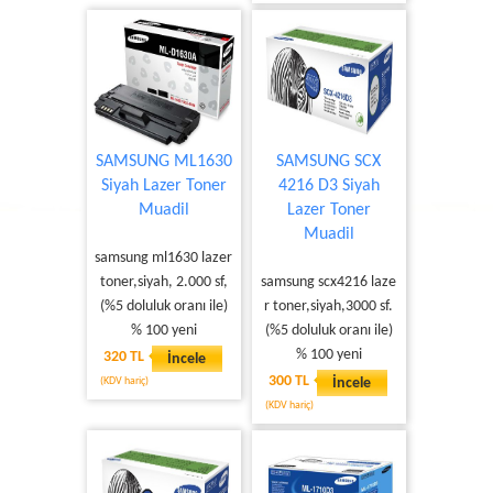
SAMSUNG ML1630
SAMSUNG SCX
Siyah Lazer Toner
4216 D3 Siyah
Muadil
Lazer Toner
Muadil
samsung ml1630 lazer
toner,siyah, 2.000 sf,
samsung scx4216 laze
(%5 doluluk oranı ile)
r toner,siyah,3000 sf.
% 100 yeni
(%5 doluluk oranı ile)
% 100 yeni
320 TL
İncele
300 TL
(KDV hariç)
İncele
(KDV hariç)