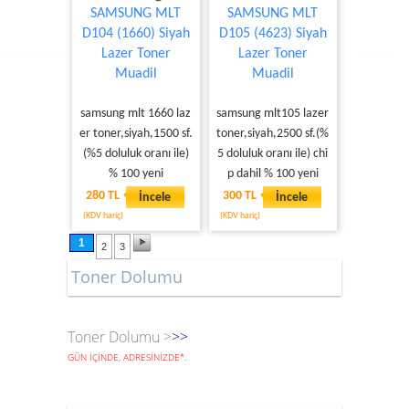
SAMSUNG MLT
SAMSUNG MLT
D104 (1660) Siyah
D105 (4623) Siyah
Lazer Toner
Lazer Toner
Muadil
Muadil
samsung mlt 1660 laz
samsung mlt105 lazer
er toner,siyah,1500 sf.
toner,siyah,2500 sf.(%
(%5 doluluk oranı ile)
5 doluluk oranı ile) chi
% 100 yeni
p dahil % 100 yeni
280 TL
300 TL
İncele
İncele
(KDV hariç)
(KDV hariç)
1
2
3
Toner Dolumu
Toner Dolumu >
>>
GÜN İÇİNDE, ADRESİNİZDE
*
.