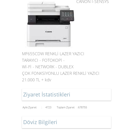
CANON I-SENSYS
MF655CDW RENKLİ LAZER YAZICI
TARAYICI - FOTOKOPİ -
Wİ-Fİ - NETWORK - DUBLEX
ÇOK FONKSİYONLU LAZER RENKLİ YAZICI
21.000 TL + kdv
Ziyaret İstatistikleri
Aylık Ziyaret : 4723
Toplam Ziyaret : 678755
Döviz Bilgileri