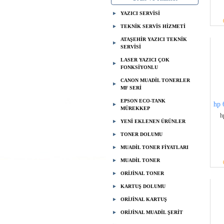
YAZICI SERVİSİ
TEKNİK SERVİS HİZMETİ
ATAŞEHİR YAZICI TEKNİK
SERVİSİ
LASER YAZICI ÇOK
FONKSİYONLU
CANON MUADİL TONERLER
MF SERİ
EPSON ECO-TANK
hp 
MÜREKKEP
h
YENİ EKLENEN ÜRÜNLER
TONER DOLUMU
MUADİL TONER FİYATLARI
MUADİL TONER
ORİJİNAL TONER
KARTUŞ DOLUMU
ORİJİNAL KARTUŞ
ORİJİNAL MUADİL ŞERİT