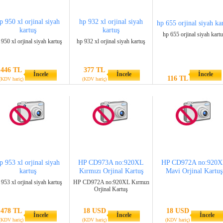
p 950 xl orjinal siyah
hp 932 xl orjinal siyah
hp 655 orjinal siyah ka
kartuş
kartuş
hp 655 orjinal siyah kart
 950 xl orjinal siyah kartuş
hp 932 xl orjinal siyah kartuş
446 TL
377 TL
İncele
İncele
İncele
116 TL
(KDV hariç)
(KDV hariç)
p 953 xl orjinal siyah
HP CD973A no:920XL
HP CD972A no:920
kartuş
Kırmızı Orjinal Kartuş
Mavi Orjinal Kartuş
 953 xl orjinal siyah kartuş
HP CD972A no:920XL Kırmızı
Orjinal Kartuş
478 TL
18 USD
18 USD
İncele
İncele
İncele
(KDV hariç)
(KDV hariç)
(KDV hariç)