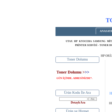
T
ANASAY
UTAX HP KYOCERA SAMSUNG MİT
PRİNTER SERVİSİ - TONER 
HP ORİ
Toner Dolumu
Toner Dolumu >
>>
GÜN İÇİNDE, ADRESİNİZDE
.
*
Ürün Kodu İle Ara
H
Detaylı Ara
HP
Ürün ve Hizmet