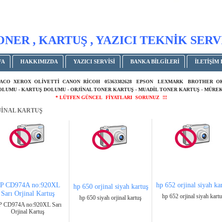
ONER , KARTUŞ , YAZICI TEKNİK SERV
FA
HAKKIMIZDA
YAZICI SERVİSİ
BANKA BİLGİLERİ
İLETİŞİM 
ACO XEROX OLİVETTİ CANON RİCOH 05363382628 EPSON LEXMARK BROTHER 
DOLUMU - KARTUŞ DOLUMU - ORJİNAL TONER KARTUŞ - MUADİL TONER KARTUŞ - MÜREK
* LÜTFEN GÜNCEL FİYATLARI SORUNUZ !!!
JİNAL KARTUŞ
P CD974A no:920XL
hp 652 orjinal siyah ka
hp 650 orjinal siyah kartuş
Sarı Orjinal Kartuş
hp 652 orjinal siyah kart
hp 650 siyah orjinal kartuş
 CD974A no:920XL Sarı
Orjinal Kartuş