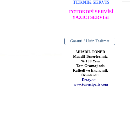
TEKNİK SERVİS
FOTOKOPİ SERVİSİ
YAZICI SERVİSİ
Garanti / Ürün Teslimat
MUADİL TONER
Muadil Tonerlerimiz
% 100 Yeni
Tam Gramajında
Kaliteli ve Ekonomik
Ürünlerdir.
Detay>>
www
.
toner
siparis
.
com