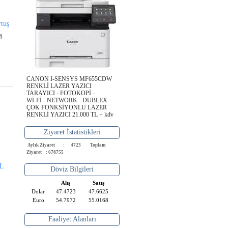
rtuş
uş
CANON I-SENSYS MF655CDW
RENKLİ LAZER YAZICI
TARAYICI - FOTOKOPİ -
Wİ-Fİ - NETWORK - DUBLEX
ÇOK FONKSİYONLU LAZER
RENKLİ YAZICI 21.000 TL + kdv
Ziyaret İstatistikleri
Aylık Ziyaret : 4723
Toplam
Ziyaret : 678755
XL
Döviz Bilgileri
Alış
Satış
Dolar
47.4723
47.6625
Euro
54.7972
55.0168
Faaliyet Alanları