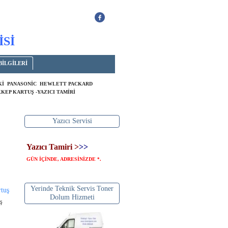
İSİ
BİLGİLERİ
OKİ PANASONİC HEWLETT PACKARD
KEP KARTUŞ -YAZICI TAMİRİ
Yazıcı Servisi
Yazıcı Tamiri >
>>
GÜN İÇİNDE, ADRESİNİZDE
.
*
Yerinde Teknik Servis Toner
rtuş
Dolum Hizmeti
uş