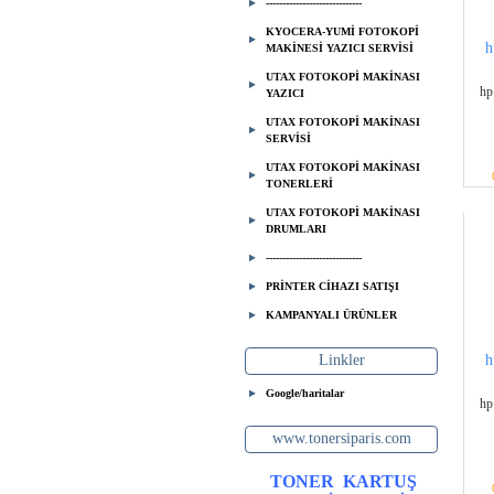
-----------------------------
KYOCERA-YUMİ FOTOKOPİ
h
MAKİNESİ YAZICI SERVİSİ
UTAX FOTOKOPİ MAKİNASI
hp
YAZICI
UTAX FOTOKOPİ MAKİNASI
SERVİSİ
UTAX FOTOKOPİ MAKİNASI
TONERLERİ
UTAX FOTOKOPİ MAKİNASI
DRUMLARI
-----------------------------
PRİNTER CİHAZI SATIŞI
KAMPANYALI ÜRÜNLER
Linkler
h
Google/haritalar
hp
www.tonersiparis.com
TONER
KARTUŞ