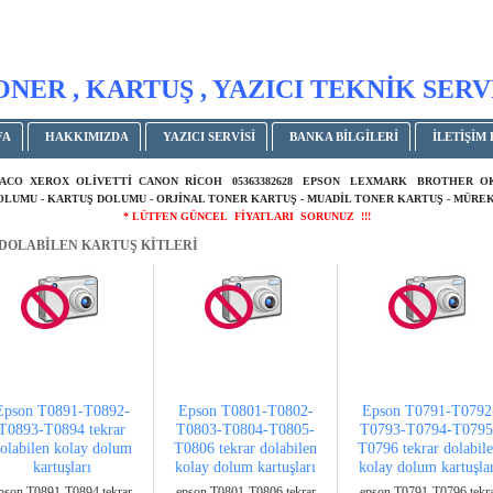
ONER , KARTUŞ , YAZICI TEKNİK SERV
FA
HAKKIMIZDA
YAZICI SERVİSİ
BANKA BİLGİLERİ
İLETİŞİM 
ACO XEROX OLİVETTİ CANON RİCOH 05363382628 EPSON LEXMARK BROTHER 
DOLUMU - KARTUŞ DOLUMU - ORJİNAL TONER KARTUŞ - MUADİL TONER KARTUŞ - MÜREK
* LÜTFEN GÜNCEL FİYATLARI SORUNUZ !!!
DOLABİLEN KARTUŞ KİTLERİ
Epson T0891-T0892-
Epson T0801-T0802-
Epson T0791-T0792
T0893-T0894 tekrar
T0803-T0804-T0805-
T0793-T0794-T0795
olabilen kolay dolum
T0806 tekrar dolabilen
T0796 tekrar dolabil
kartuşları
kolay dolum kartuşları
kolay dolum kartuşla
pson T0891-T0894 tekrar
epson T0801-T0806 tekrar
epson T0791-T0796 tekr