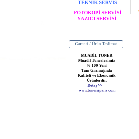
TEKNİK SERVİS
FOTOKOPİ SERVİSİ
YAZICI SERVİSİ
Garanti / Ürün Teslimat
MUADİL TONER
Muadil Tonerlerimiz
% 100 Yeni
Tam Gramajında
Kaliteli ve Ekonomik
Ürünlerdir.
Detay>>
www
.
toner
siparis
.
com