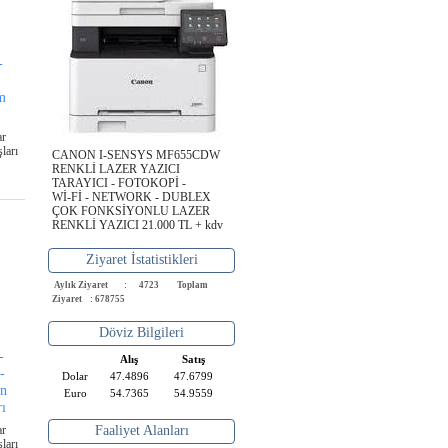
-
m
ar
ları
CANON I-SENSYS MF655CDW
RENKLİ LAZER YAZICI
TARAYICI - FOTOKOPİ -
Wİ-Fİ - NETWORK - DUBLEX
ÇOK FONKSİYONLU LAZER
RENKLİ YAZICI 21.000 TL + kdv
Ziyaret İstatistikleri
Aylık Ziyaret : 4723
Toplam
Ziyaret : 678755
Döviz Bilgileri
-
Alış
Satış
-
Dolar
47.4896
47.6799
en
Euro
54.7365
54.9559
rı
ar
Faaliyet Alanları
ları