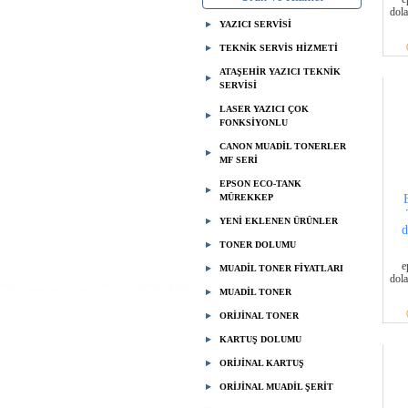
dola
YAZICI SERVİSİ
TEKNİK SERVİS HİZMETİ
ATAŞEHİR YAZICI TEKNİK
SERVİSİ
LASER YAZICI ÇOK
FONKSİYONLU
CANON MUADİL TONERLER
MF SERİ
EPSON ECO-TANK
MÜREKKEP
YENİ EKLENEN ÜRÜNLER
d
TONER DOLUMU
e
MUADİL TONER FİYATLARI
dola
MUADİL TONER
ORİJİNAL TONER
KARTUŞ DOLUMU
ORİJİNAL KARTUŞ
ORİJİNAL MUADİL ŞERİT