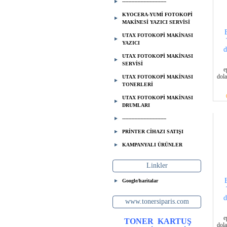
-----------------------------
KYOCERA-YUMİ FOTOKOPİ
MAKİNESİ YAZICI SERVİSİ
UTAX FOTOKOPİ MAKİNASI
YAZICI
d
UTAX FOTOKOPİ MAKİNASI
SERVİSİ
e
dola
UTAX FOTOKOPİ MAKİNASI
TONERLERİ
UTAX FOTOKOPİ MAKİNASI
DRUMLARI
-----------------------------
PRİNTER CİHAZI SATIŞI
KAMPANYALI ÜRÜNLER
Linkler
Google/haritalar
d
www.tonersiparis.com
e
TONER
KARTUŞ
dola