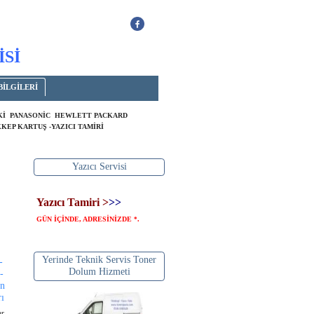
İSİ
BİLGİLERİ
OKİ PANASONİC HEWLETT PACKARD
KEP KARTUŞ -YAZICI TAMİRİ
Yazıcı Servisi
Yazıcı Tamiri >
>>
GÜN İÇİNDE, ADRESİNİZDE
.
*
Yerinde Teknik Servis Toner
-
Dolum Hizmeti
-
en
rı
ar