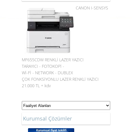
CANON I-SENSYS
MF655CDW RENKLİ LAZER YAZICI
TARAYICI - FOTOKOPİ -
Wİ-Fİ - NETWORK - DUBLEX
ÇOK FONKSİYONLU LAZER RENKLİ YAZICI
21.000 TL + kdv
Kurumsal Çözümler