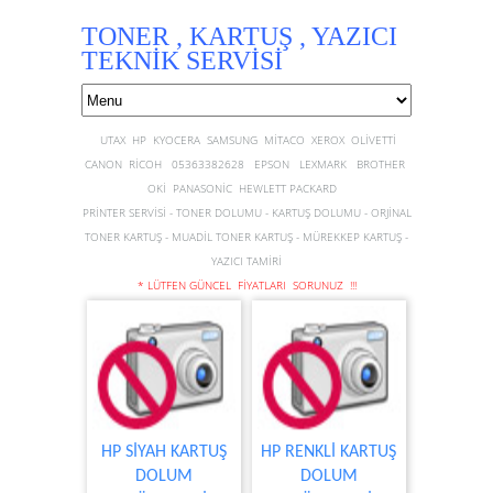
TONER , KARTUŞ , YAZICI
TEKNİK SERVİSİ
UTAX HP KYOCERA SAMSUNG MİTACO XEROX OLİVETTİ
CANON RİCOH 05363382628 EPSON LEXMARK BROTHER
OKİ PANASONİC HEWLETT PACKARD
PRİNTER SERVİSİ - TONER DOLUMU - KARTUŞ DOLUMU - ORJİNAL
TONER KARTUŞ - MUADİL TONER KARTUŞ - MÜREKKEP KARTUŞ -
YAZICI TAMİRİ
* LÜTFEN GÜNCEL FİYATLARI SORUNUZ !!!
HP SİYAH KARTUŞ
HP RENKLİ KARTUŞ
DOLUM
DOLUM