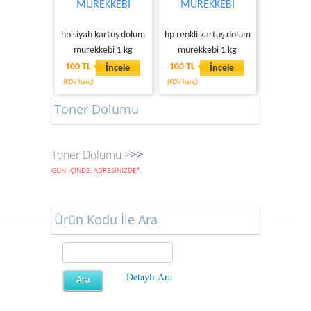
MÜREKKEBİ
MÜREKKEBİ
hp siyah kartuş dolum
hp renkli kartuş dolum
mürekkebi 1 kg
mürekkebi 1 kg
100 TL
100 TL
İncele
İncele
(KDV hariç)
(KDV hariç)
Toner Dolumu
Toner Dolumu >
>>
GÜN İÇİNDE, ADRESİNİZDE
*
.
Ürün Kodu İle Ara
Detaylı Ara