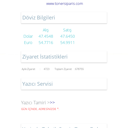
www
.
toner
siparis
.
com
Döviz Bilgileri
Alış
Satış
Dolar
47.4548
47.6450
Euro
54.7716
54.9911
Ziyaret İstatistikleri
Aylık Ziyaret : 4723
Toplam Ziyaret : 678755
Yazıcı Servisi
Yazıcı Tamiri >
>>
GÜN İÇİNDE, ADRESİNİZDE
*
.