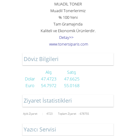
MUADİL TONER
Muadil Tonerlerimiz
% 100 Yeni
Tam Gramajında
Kaliteli ve Ekonomik Ürünlerdir.
Detay>>
www
.
toner
siparis
.
com
Döviz Bilgileri
Alış
Satış
Dolar
47.4723
47.6625
Euro
54.7972
55.0168
Ziyaret İstatistikleri
Aylık Ziyaret : 4723
Toplam Ziyaret : 678755
Yazıcı Servisi