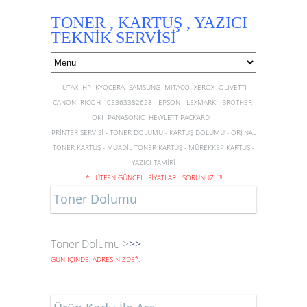
TONER , KARTUŞ , YAZICI
TEKNİK SERVİSİ
UTAX HP KYOCERA SAMSUNG MİTACO XEROX OLİVETTİ
CANON RİCOH 05363382628 EPSON LEXMARK BROTHER
OKİ PANASONİC HEWLETT PACKARD
PRİNTER SERVİSİ - TONER DOLUMU - KARTUŞ DOLUMU - ORJİNAL
TONER KARTUŞ - MUADİL TONER KARTUŞ - MÜREKKEP KARTUŞ -
YAZICI TAMİRİ
* LÜTFEN GÜNCEL FİYATLARI SORUNUZ !!!
Toner Dolumu
Toner Dolumu >
>>
GÜN İÇİNDE, ADRESİNİZDE
*
.