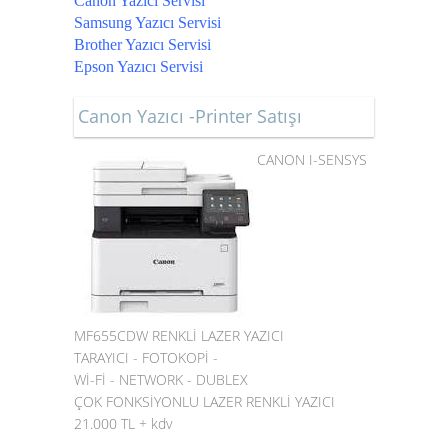
Canon Yazıcı Servisi
Samsung Yazıcı Servisi
Brother Yazıcı Servisi
Epson Yazıcı Servisi
Canon Yazıcı -Printer Satışı
CANON I-SENSYS
MF655CDW RENKLİ LAZER YAZICI
TARAYICI - FOTOKOPİ -
Wİ-Fİ - NETWORK - DUBLEX
ÇOK FONKSİYONLU LAZER RENKLİ YAZICI
21.000 TL + kdv